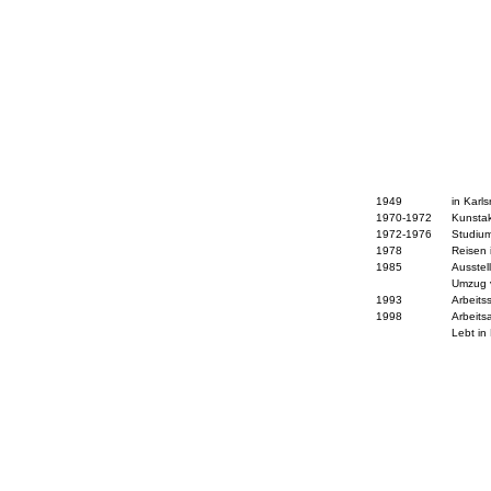
1949
in Karl
1970-1972
Kunstak
1972-1976
Studium
1978
Reisen 
1985
Ausstel
Umzug v
1993
Arbeits
1998
Arbeits
Lebt in